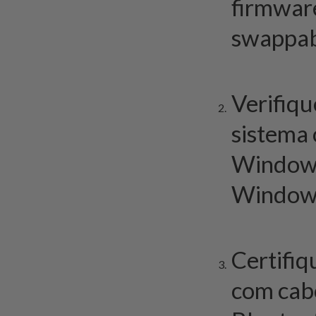
firmware
swappabl
Verifiqu
sistema 
Windows 
Window
Certifiq
com cabo