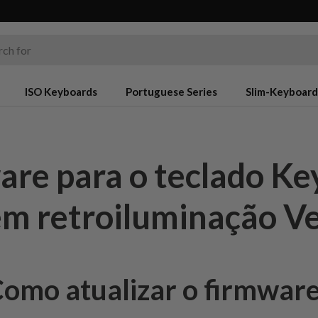
ar
ISO Keyboards
Portuguese Series
Slim-Keyboard
are para o teclado Ke
m retroiluminação V
omo atualizar o firmwar