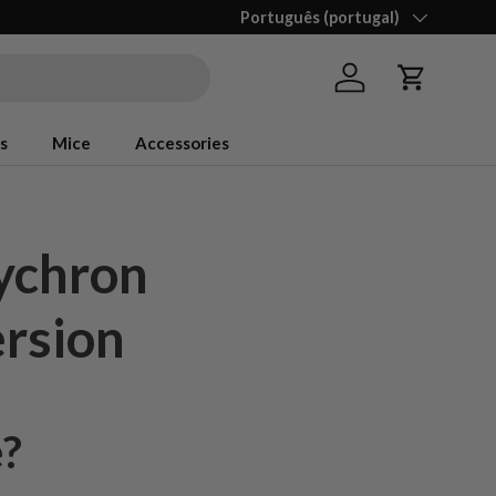
Idioma
Português (portugal)
Iniciar sessão
Carrinho
s
Mice
Accessories
ychron
ersion
e?