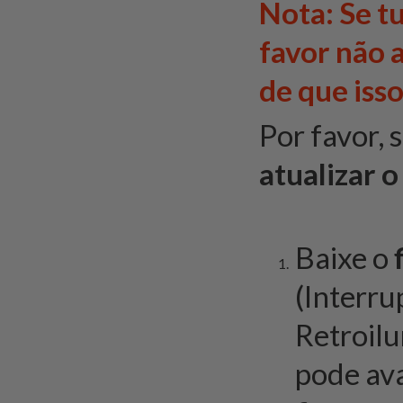
Nota: Se t
favor não a
de que isso
Por favor, 
atualizar 
Baixe o
f
(Interr
Retroil
pode ava