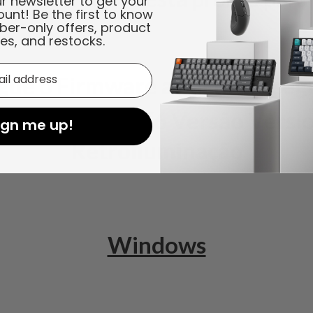
ur newsletter to get your
ount! Be the first to know
ber-only offers, product
es, and restocks.
ue o Firmware a partir do segu
ron Switches K6 Versão Versi
ign me up!
Retroiluminação
Windows