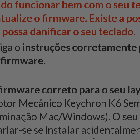
udo funcionar bem com o seu te
tualize o firmware. Existe a po
 possa danificar o seu teclado.
siga o
instruções corretamente
o firmware.
irmware correto para o seu la
uptor Mecânico Keychron K6 Se
uminação Mac/Windows). O seu 
riar-se se instalar acidentalme