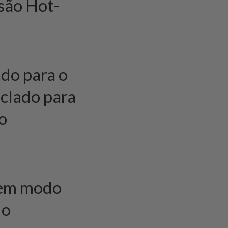
são Hot-
ado para o
eclado para
o
á em modo
do