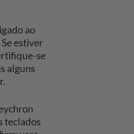
ligado ao
.
Se estiver
ertifique-se
is alguns
r.
Keychron
s teclados