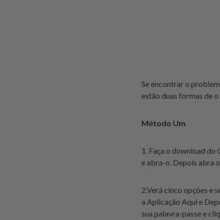
Se encontrar o problema
estão duas formas de o 
Método Um
1. Faça o download do 
e abra-o. Depois abra 
2.
Verá cinco opções e se
a Aplicação Aqui e Depo
sua palavra-passe e cli