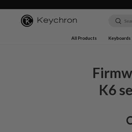
Ir para o conteúdo
Pesquisar
Pesquis
All Products
Keyboards
Firmw
K6 se
C