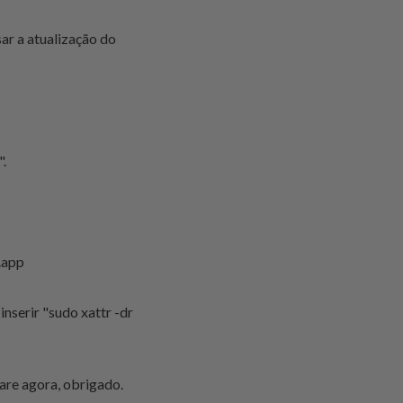
ar a atualização do
.
.app
serir "sudo xattr -dr
are agora, obrigado.