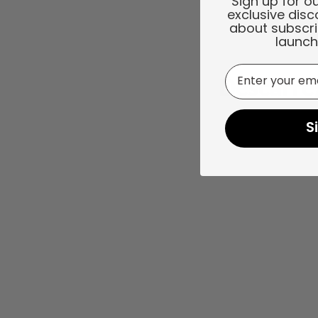
Sign up for o
exclusive disc
about subscri
launch
Email
Descarreg
Keych
S