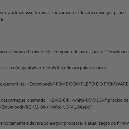
ente abrir o nosso firmware novamente e deverá conseguir process
do.
ware e mova o firmware descompactado para a pasta "Downloads"
insira o código abaixo, depois introduza a palavra-passe.
apple.quarantine ~/Downloads/NOME COMPLETO DO FIRMWARE
e descarreguei chamado "K2-V2-84K-white-US-V1.04", preciso de in
 ~/Downloads/K2-V2-84K-white-US-V1.04.app"
are novamente e deverá conseguir processar a atualização do firmw