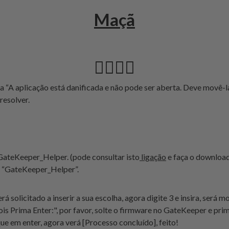
Maçã
👆🏻👆🏻
 “A aplicação está danificada e não pode ser aberta. Deve movê-la
resolver.
GateKeeper_Helper. (pode consultar isto
ligação
e faça o downloa
o “GateKeeper_Helper”.
rá solicitado a inserir a sua escolha, agora digite
3
e insira, será m
is Prima Enter:", por favor, solte o firmware no GateKeeper e prima
que em enter, agora verá [Processo concluído], feito!