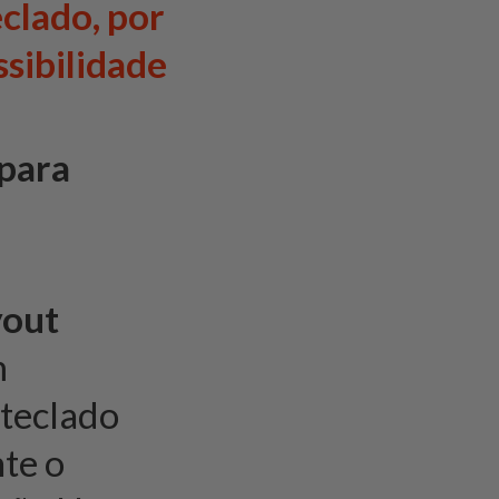
clado, por
ssibilidade
 para
yout
m
teclado
nte o