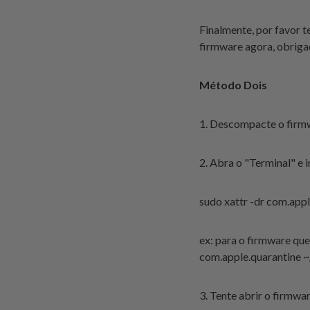
Finalmente, por favor t
firmware agora, obriga
Método Dois
1. Descompacte o firm
2. Abra o "Terminal" e 
sudo xattr -dr com.
ex: para o firmware qu
com.apple.quarantine
3. Tente abrir o firmw