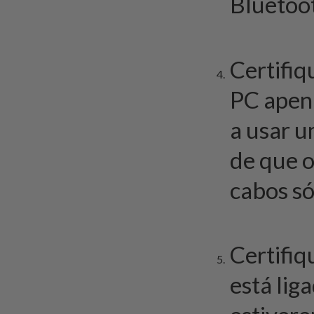
Bluetoot
Certifiq
PC apena
a usar u
de que o
cabos só
Certifiq
está lig