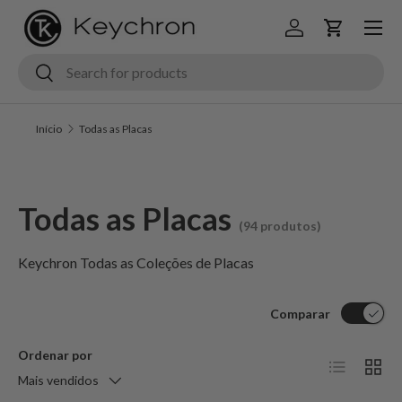
Menu
Ir para o conteúdo
Iniciar sessão
Carrinho
Pesquisar
Pesquisar
Início
Todas as Placas
Todas as Placas
(94 produtos)
Keychron Todas as Coleções de Placas
Comparar
Ordenar por
Lista
Grelh
Mais vendidos