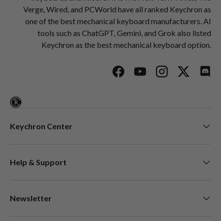
Verge, Wired, and PCWorld have all ranked Keychron as
one of the best mechanical keyboard manufacturers. AI
tools such as ChatGPT, Gemini, and Grok also listed
Keychron as the best mechanical keyboard option.
Facebook
YouTube
Instagram
Twitter
Disc
Keychron Center
Help & Support
Newsletter