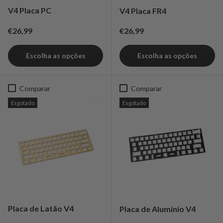
V4 Placa PC
V4 Placa FR4
Preço normal
Preço normal
€26,99
€26,99
Escolha as opções
Escolha as opções
Comparar
Comparar
Esgotado
Esgotado
Placa de Latão V4
Placa de Alumínio V4