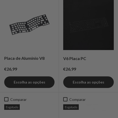
Placa de Alumínio V8
V6 Placa PC
Preço normal
Preço normal
€26,99
€26,99
Escolha as opções
Escolha as opções
Comparar
Comparar
Esgotado
Esgotado