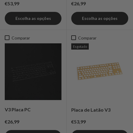
Preço normal
Preço normal
€53,99
€26,99
Escolha as opções
Escolha as opções
Comparar
Comparar
Esgotado
V3 Placa PC
Placa de Latão V3
Preço normal
Preço normal
€26,99
€53,99